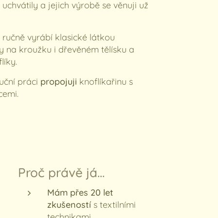
hvátily a jejich výrobě se věnuji už
 ručně vyrábí klasické látkou
ky na kroužku i dřevěném tělísku a
líky.
ruční práci
propojuji
knoflíkařinu s
icemi.
Proč právě já...
Mám přes 20 let
zkušeností
s textilními
technikami.