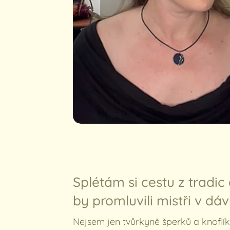
Splétám si cestu z tradic a
by promluvili mistři v dá
Nejsem jen tvůrkyně šperků a knoflík