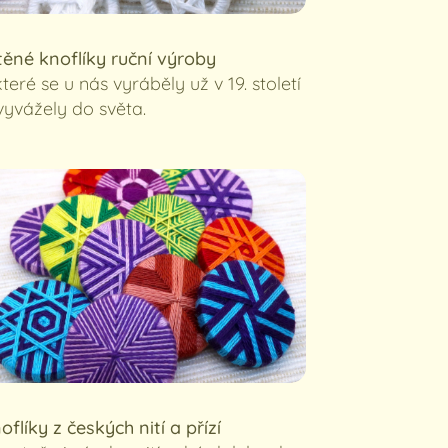
těné knoflíky ruční výroby
. které se u nás vyráběly už v 19. století
vyvážely do světa.
oflíky z českých nití a přízí