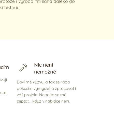
. protože i výroba nití sahá daleko do
ší historie.
Nic není
acím
nemožné
vuji
Baví mě výzvy, a tak se ráda
pokusím vymyslet a zpracovat i
lem,
váš projekt. Nebojte se mě
zeptat, i když v nabídce není.