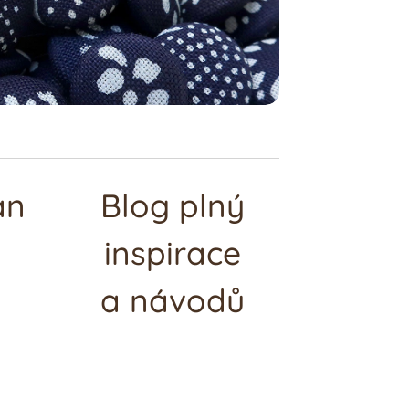
an
Blog plný
inspirace
a návodů