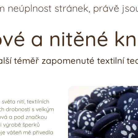
 neúplnost stránek, právě jsou
vé a nitěné kn
 další téměř zapomenuté textilní te
ěta nití, textilních
ých drobností s velkým
ová a pod značkou
ji výrobě šperků
oje vášeň mě přivedla