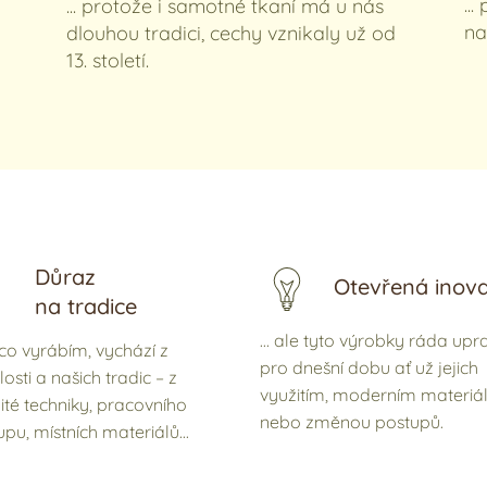
..
... protože i samotné tkaní má u nás
na
dlouhou tradici, cechy vznikaly už od
13. století.
Důraz
Otevřená inov
na tradice
... ale tyto výrobky ráda upra
 co vyrábím, vychází z
pro dnešní dobu ať už jejich
osti a našich tradic – z
využitím, moderním materiá
ité techniky, pracovního
nebo změnou postupů.
pu, místních materiálů...