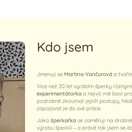
Kdo jsem
Jmenuji se
Martina Vančurová
a tvoř
Více než 20 let vyrábím šperky různými
experimentátorka
a nejvíc mě baví pro
podrobně zkoumat jejich postupy, hle
zapojovat je do své práce.
Jako
šperkařka
se zaměřuji na drobné 
výrobu šperků – a právě tak jsem se do