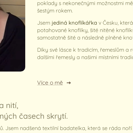
poklady s nekonečnými možnostmi mě uc
šestým rokem.
Jsem
jediná knoflíkářka
v Česku, která
potahované knoflíky, šité nitěné knoflí
samostatně šité a následně plněné knof
Díky své lásce k tradicím, řemeslům a 
dalšími řemesly a našimi místními trad
Více o mě
 nití,
vných časech skrytí.
ů. Jsem nadšená textilní badatelka, která se ráda noří