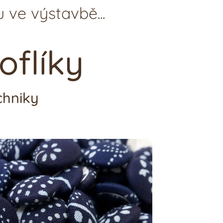
 ve výstavbě...
oflíky
chniky