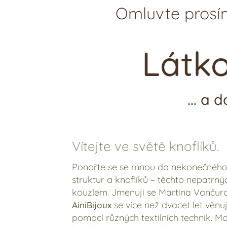
Omluvte prosím
Látko
... a
Vítejte ve světě knoflíků.
Ponořte se se mnou do nekonečného sv
struktur a knoflíků – těchto nepatrn
kouzlem. Jmenuji se Martina Vančur
se více než dvacet let věnu
AiniBijoux
pomocí různých textilních technik. M