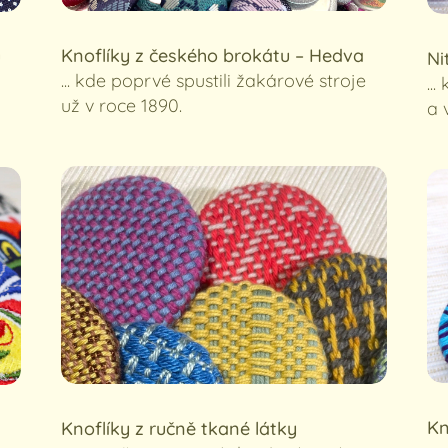
Knoflíky z českého brokátu
–
Hedva
u
Ni
... kde poprvé spustili žakárové stroje
..
už v roce 1890.
a 
Kn
Knoflíky z ručně tkané látky