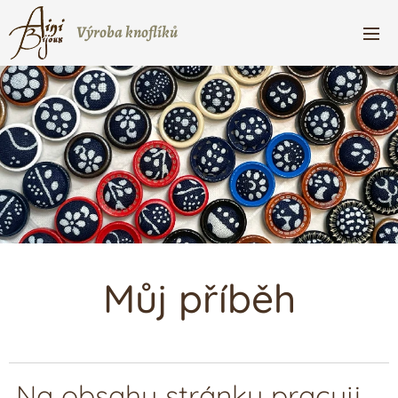
Výroba knoflíků
Můj příběh
Na obsahu stránky pracuji...